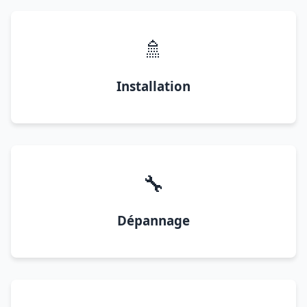
🚿
Installation
🔧
Dépannage