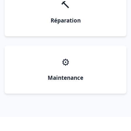
🔨
Réparation
⚙️
Maintenance