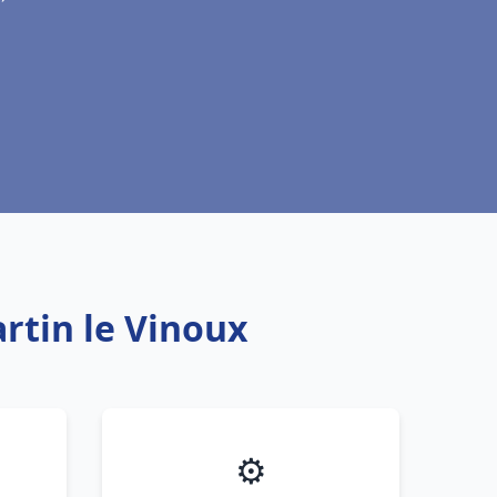
rtin le Vinoux
⚙️