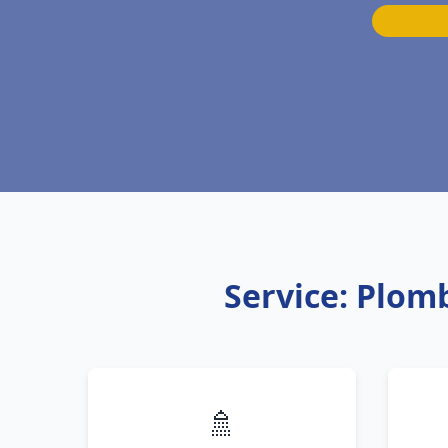
Service: Plom
🚿