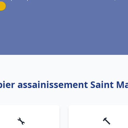
bier assainissement Saint Ma
🔧
🔨