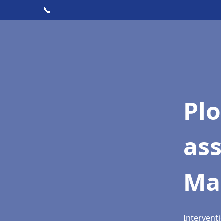
📞
Pl
as
Mar
Interventi