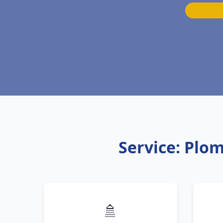
Service: Plo
🚿