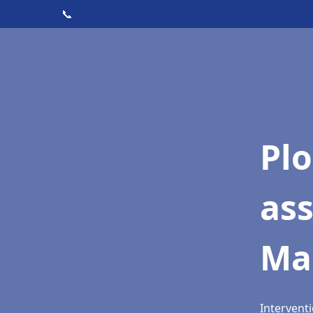
📞
Pl
as
Ma
Interventi