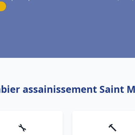
mbier assainissement Saint M
🔧
🔨