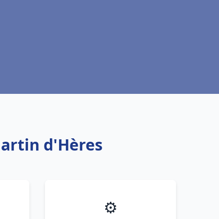
artin d'Hères
⚙️