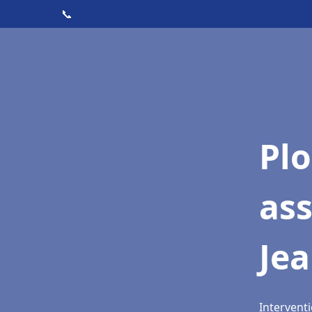
📞
Pl
as
Jea
Interventi