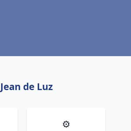
 Jean de Luz
⚙️