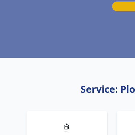
Service: Pl
🚿