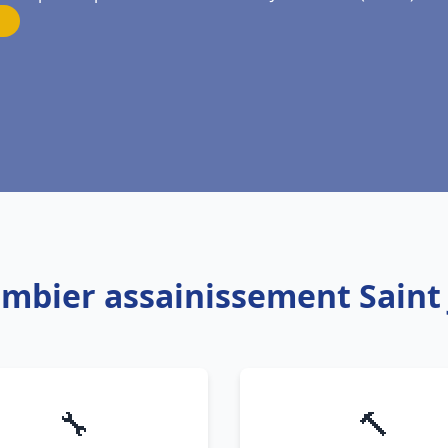
ombier assainissement Saint
🔧
🔨