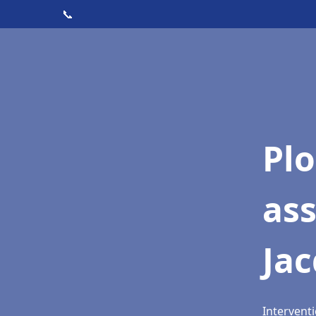
📞
Pl
as
Jac
Interventi