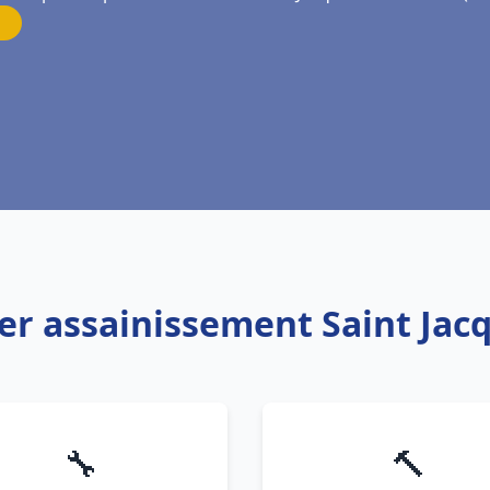
er assainissement Saint Jac
🔧
🔨