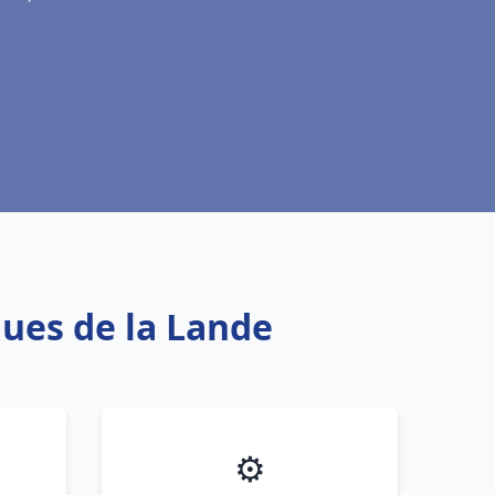
ques de la Lande
⚙️