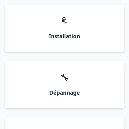
🚿
Installation
🔧
Dépannage