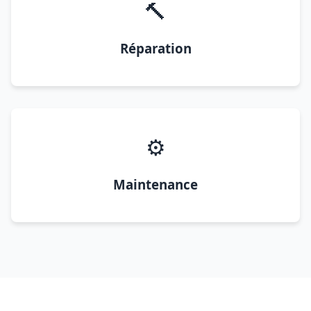
🔨
Réparation
⚙️
Maintenance