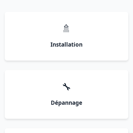
🚿
Installation
🔧
Dépannage