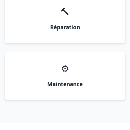
🔨
Réparation
⚙️
Maintenance