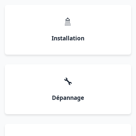
🚿
Installation
🔧
Dépannage