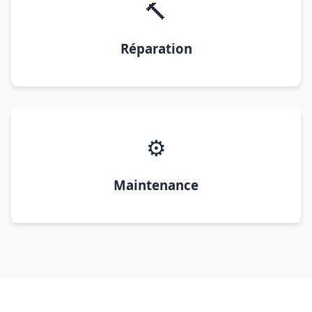
🔨
Réparation
⚙️
Maintenance