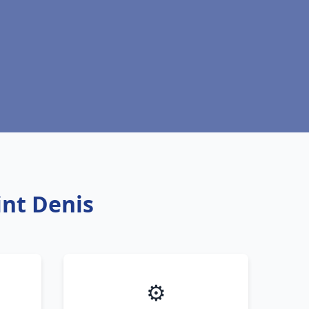
int Denis
⚙️