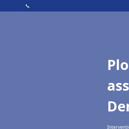
📞
Pl
as
De
Interventi