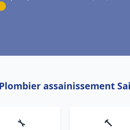
 Plombier assainissement Sa
🔧
🔨