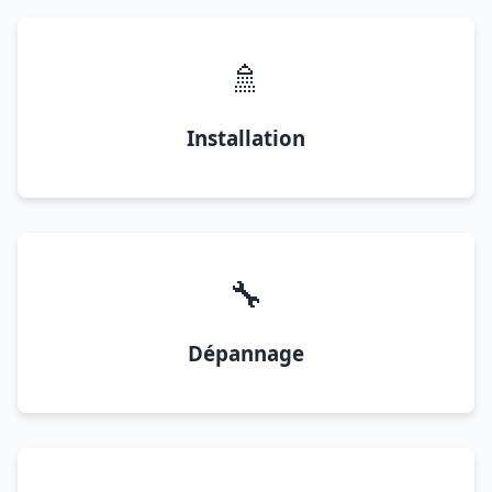
🚿
Installation
🔧
Dépannage