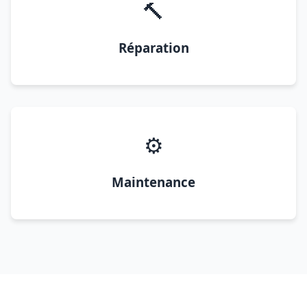
🔨
Réparation
⚙️
Maintenance