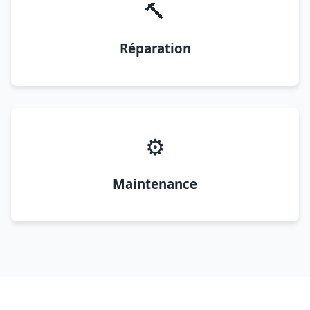
🔨
Réparation
⚙️
Maintenance