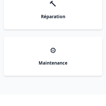
🔨
Réparation
⚙️
Maintenance