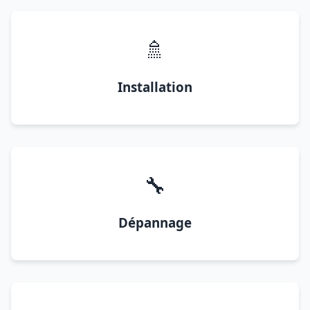
🚿
Installation
🔧
Dépannage