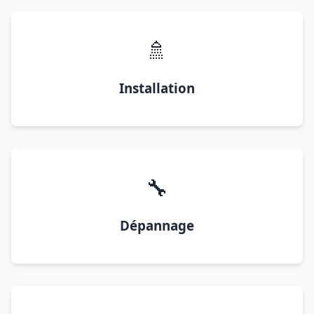
🚿
Installation
🔧
Dépannage