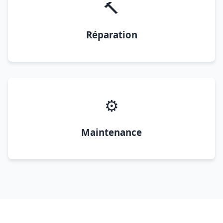
🔨
Réparation
⚙️
Maintenance