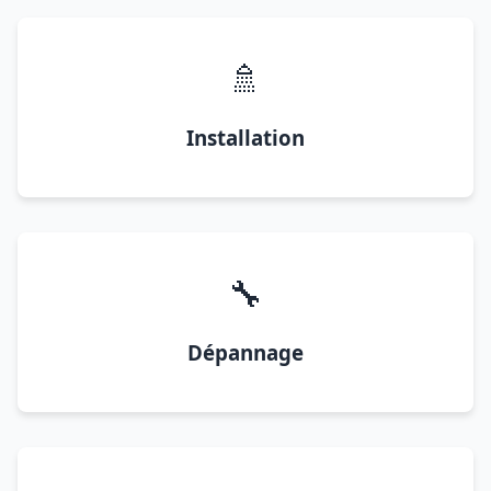
🚿
Installation
🔧
Dépannage