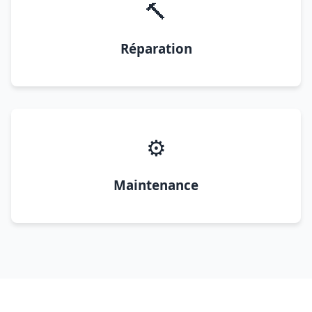
🔨
Réparation
⚙️
Maintenance