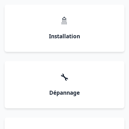
🚿
Installation
🔧
Dépannage