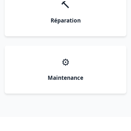
🔨
Réparation
⚙️
Maintenance