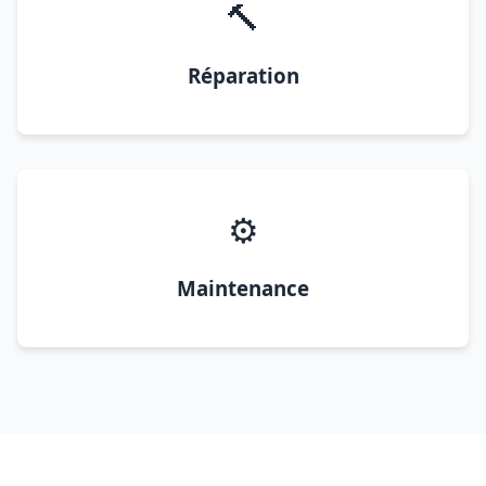
🔨
Réparation
⚙️
Maintenance