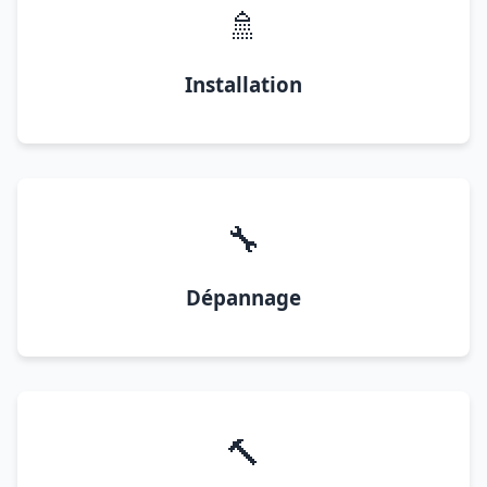
🚿
Installation
🔧
Dépannage
🔨