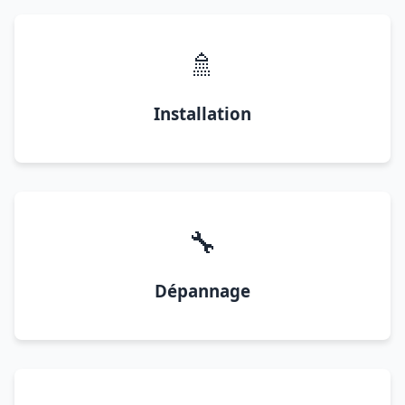
🚿
Installation
🔧
Dépannage