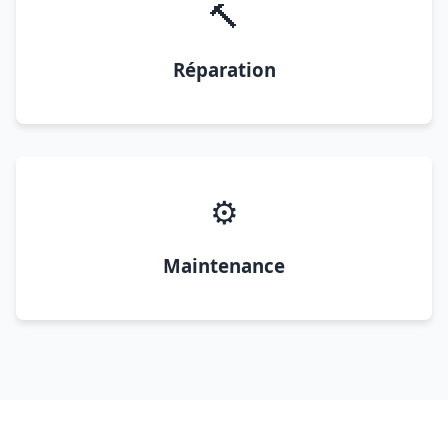
🔨
Réparation
⚙️
Maintenance