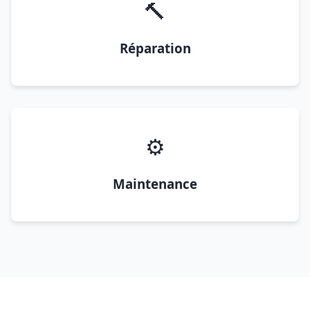
🔨
Réparation
⚙️
Maintenance