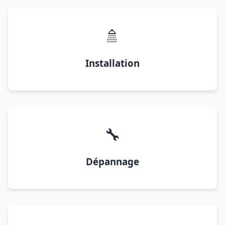
🚿
Installation
🔧
Dépannage