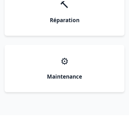
🔨
Réparation
⚙️
Maintenance