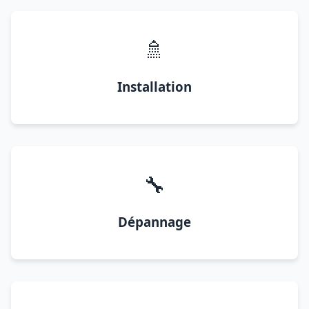
🚿
Installation
🔧
Dépannage