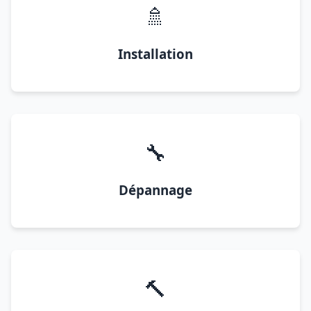
🚿
Installation
🔧
Dépannage
🔨