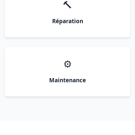
🔨
Réparation
⚙️
Maintenance