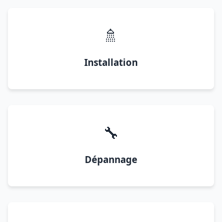
🚿
Installation
🔧
Dépannage