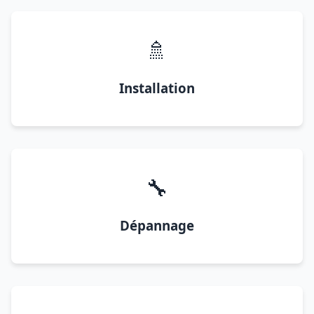
🚿
Installation
🔧
Dépannage