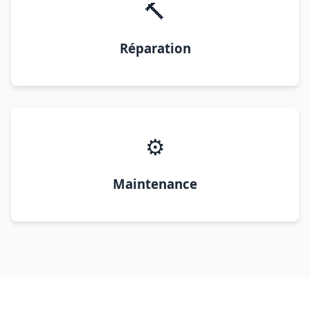
🔨
Réparation
⚙️
Maintenance