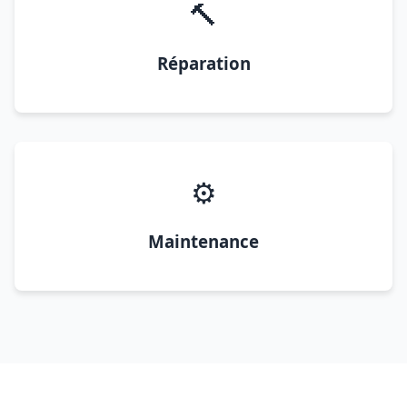
🔨
Réparation
⚙️
Maintenance