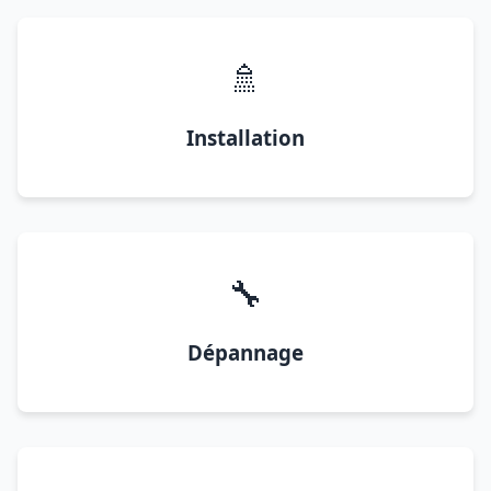
🚿
Installation
🔧
Dépannage