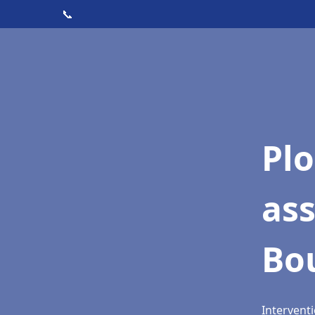
📞
Pl
ass
Bo
Interventi