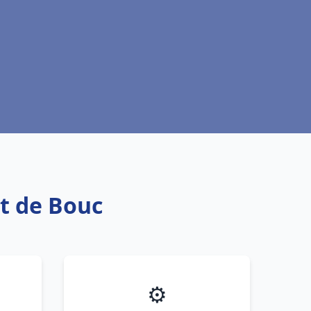
t de Bouc
⚙️