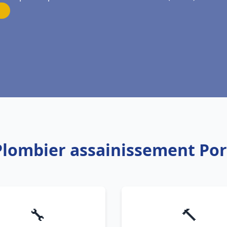
 Plombier assainissement Por
🔧
🔨