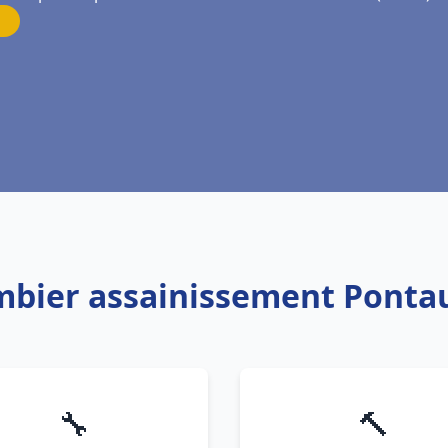
ombier assainissement Ponta
🔧
🔨