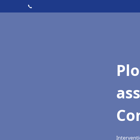
📞
Pl
as
Co
Intervent