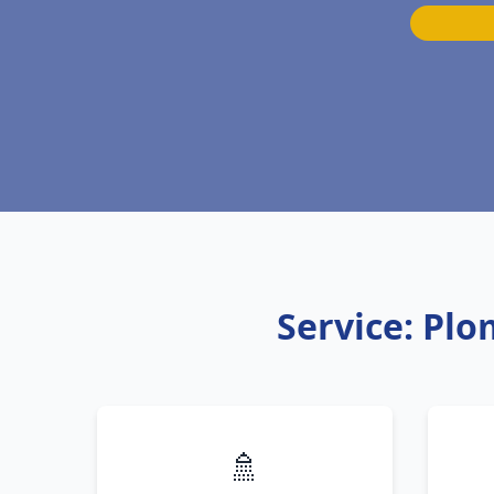
Service: Pl
🚿