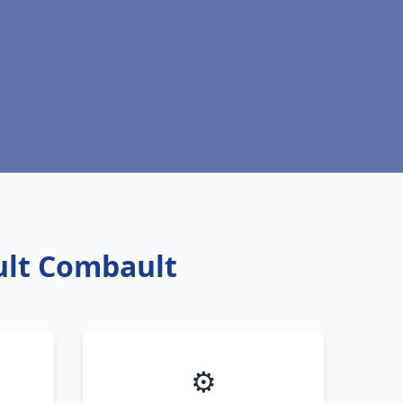
ult Combault
⚙️