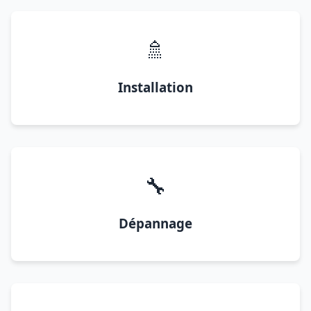
🚿
Installation
🔧
Dépannage