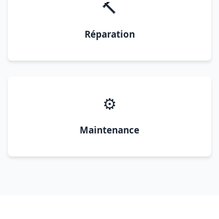
🔨
Réparation
⚙️
Maintenance