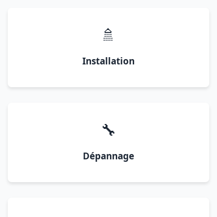
🚿
Installation
🔧
Dépannage