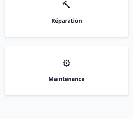
🔨
Réparation
⚙️
Maintenance