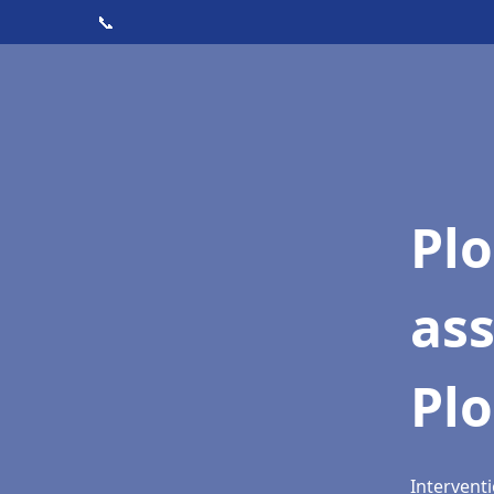
📞
Pl
as
Pl
Intervent