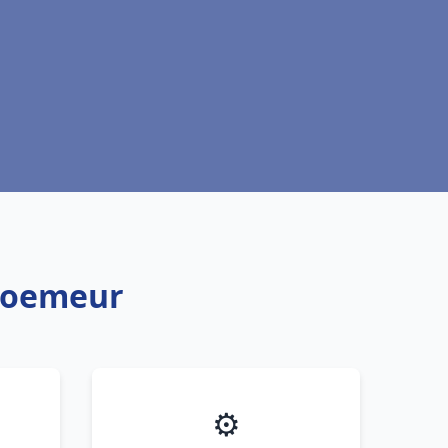
Ploemeur
⚙️