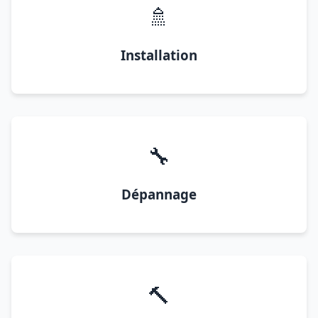
🚿
Installation
🔧
Dépannage
🔨