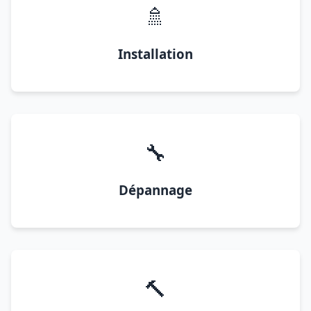
🚿
Installation
🔧
Dépannage
🔨