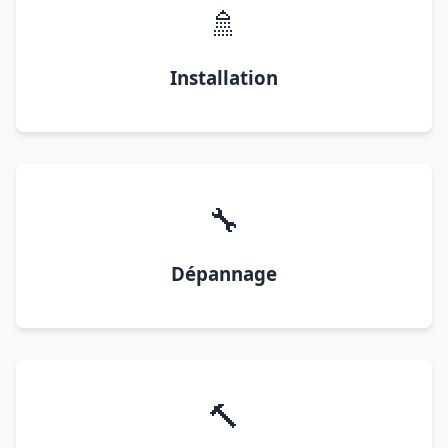
🚿
Installation
🔧
Dépannage
🔨