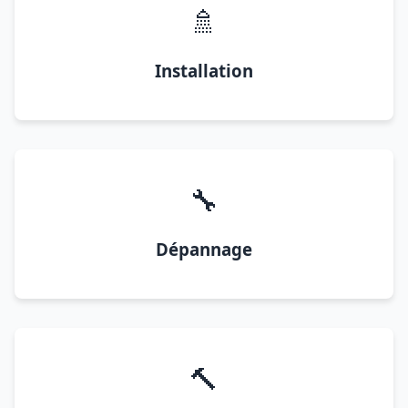
🚿
Installation
🔧
Dépannage
🔨