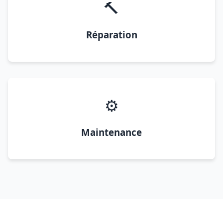
🔨
Réparation
⚙️
Maintenance