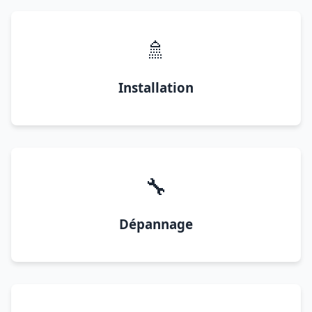
🚿
Installation
🔧
Dépannage