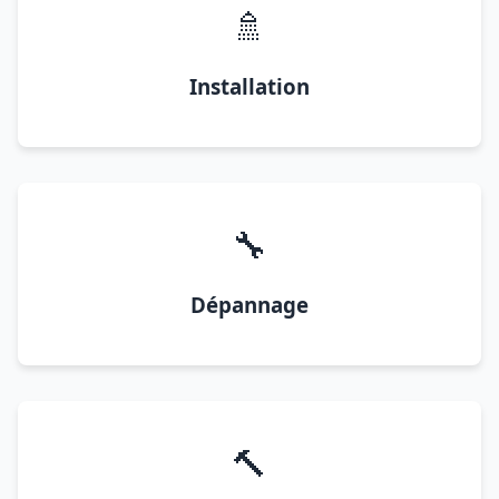
🚿
Installation
🔧
Dépannage
🔨