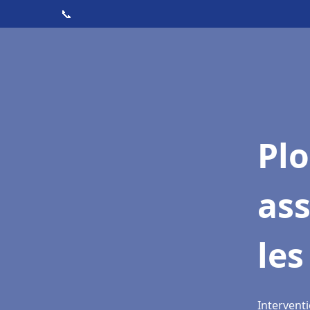
📞
Pl
as
les
Interventi