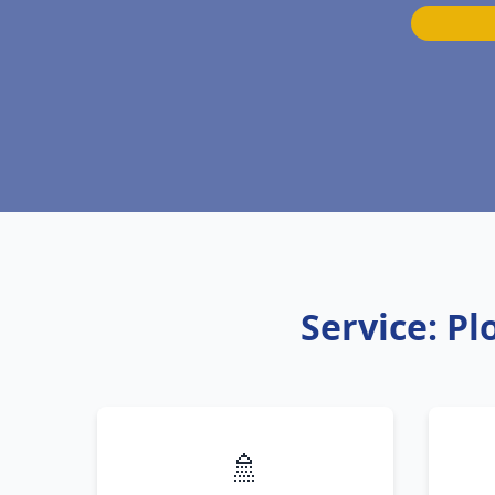
Service: Pl
🚿