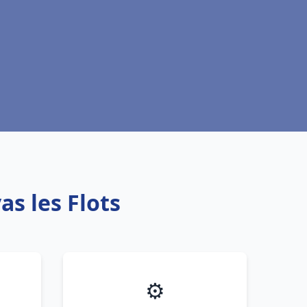
s les Flots
⚙️