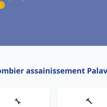
ombier assainissement Palava
🔧
🔨