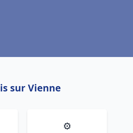
is sur Vienne
⚙️