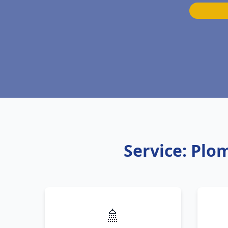
Service: Plo
🚿