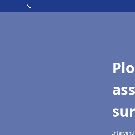
📞
Pl
ass
su
Interventi