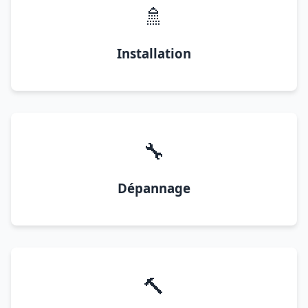
🚿
Installation
🔧
Dépannage
🔨