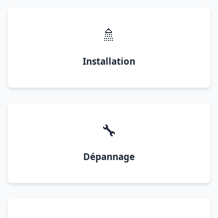
🚿
Installation
🔧
Dépannage