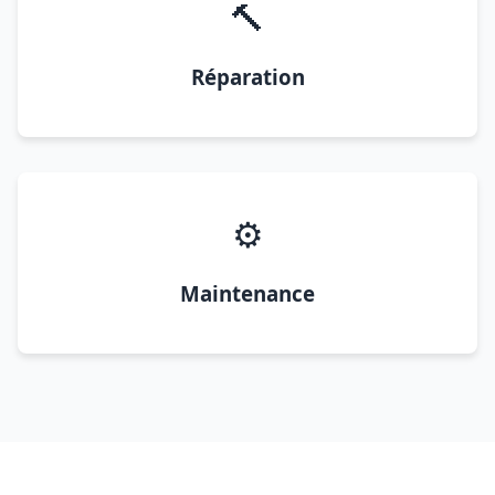
🔨
Réparation
⚙️
Maintenance