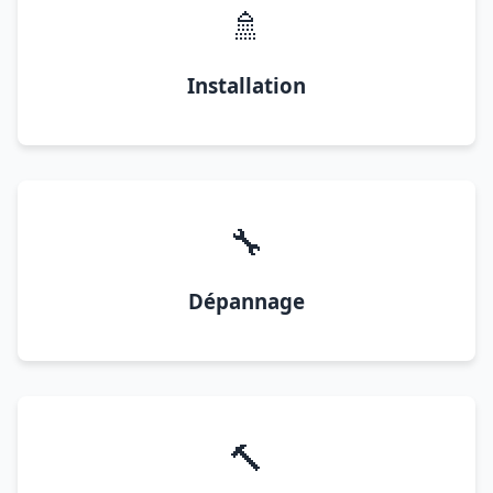
🚿
Installation
🔧
Dépannage
🔨