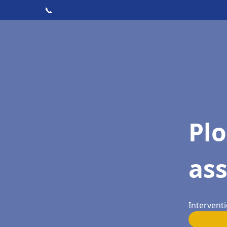
📞
Pl
as
Interventi