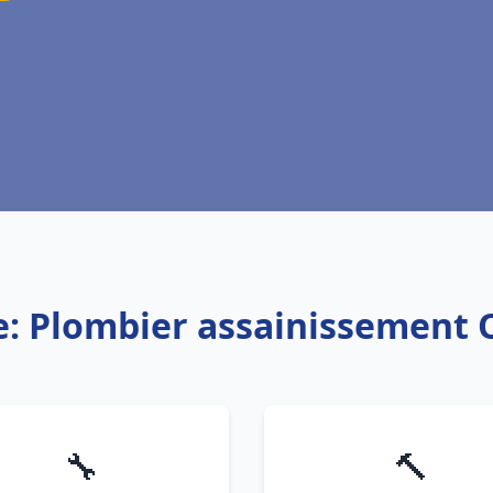
e: Plombier assainissement 
🔧
🔨