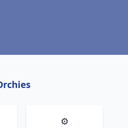
Orchies
⚙️