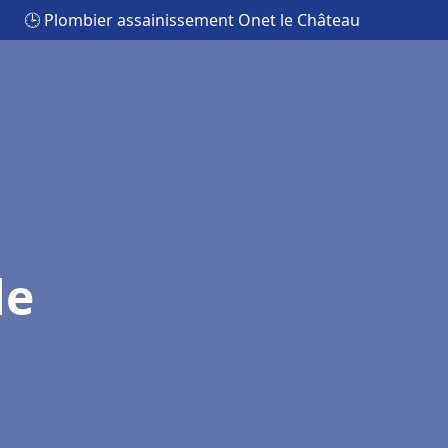
🕒 Plombier assainissement Onet le Château
le