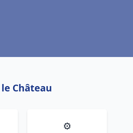
 le Château
⚙️