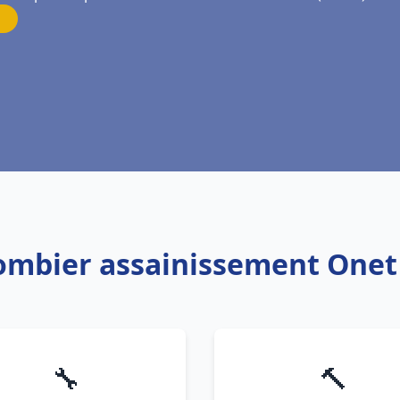
lombier assainissement Onet
🔧
🔨