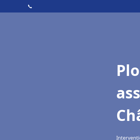
📞
Pl
as
Ch
Interventi