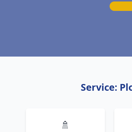
Service: P
🚿