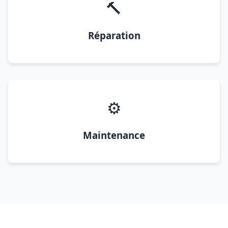
🔨
Réparation
⚙️
Maintenance