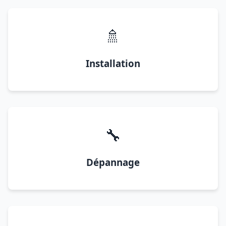
🚿
Installation
🔧
Dépannage