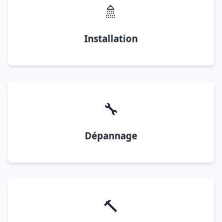
🚿
Installation
🔧
Dépannage
🔨