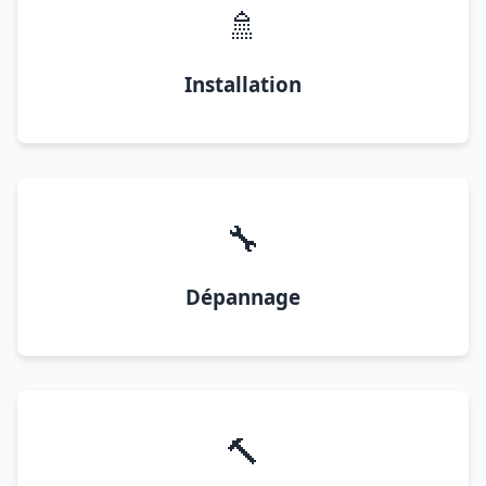
🚿
Installation
🔧
Dépannage
🔨