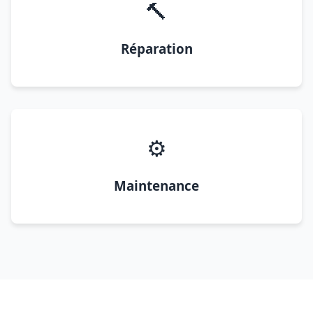
🔨
Réparation
⚙️
Maintenance