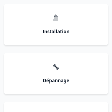
🚿
Installation
🔧
Dépannage