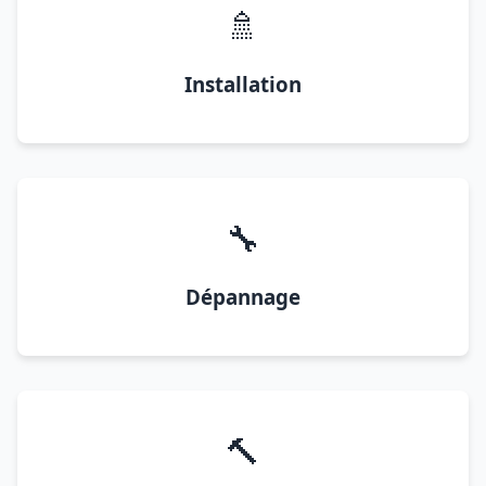
🚿
Installation
🔧
Dépannage
🔨