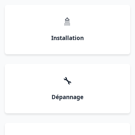
🚿
Installation
🔧
Dépannage