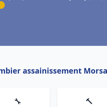
ombier assainissement Mors
🔧
🔨