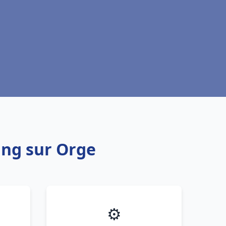
ang sur Orge
⚙️