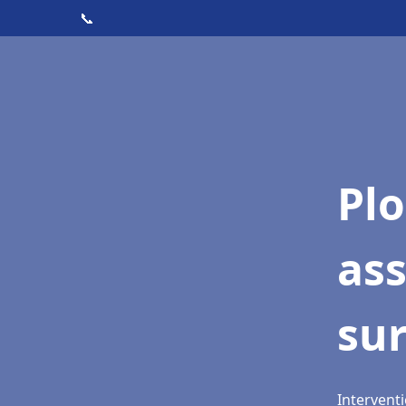
📞
Pl
as
su
Intervent