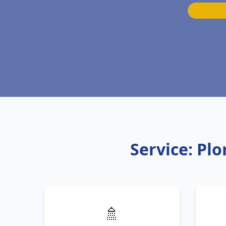
Service: Pl
🚿