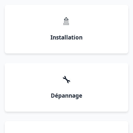
🚿
Installation
🔧
Dépannage