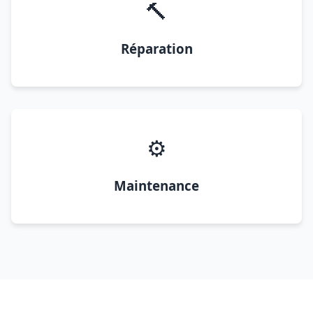
🔨
Réparation
⚙️
Maintenance